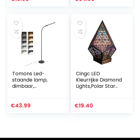
r hout zwart 26 x
26 x 160 cm
Tomons Led-
Cingc LED
staande lamp,
Kleurrijke Diamond
dimbaar,
Lights,Polar Star
helderheid en
Grote
kleurtemperatuur,
Vloerlamp,Kleurrijk
traploos
e 3D Projectie
€
43.99
€
19.40
instelbaar met
Holle Lamp, Retro
timer en
Bohemian Decor
geheugenfunctie,
Romantische
flexibele
Geschenken
zwanenhals, voor