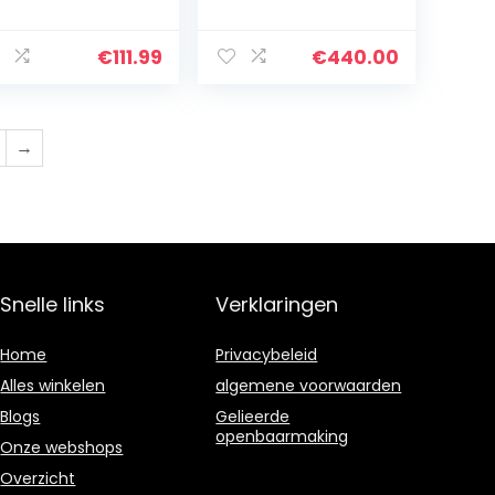
reaustoel
hoofdsteun,
reaustoel
zitting en
aaistoel 120kg
rugleuning, 4D-
€
111.99
€
440.00
armleuningen en
verstelbaar
lendenwervelbere
ik, ademende
→
netstof,
bureaustoel
(grijs)
Snelle links
Verklaringen
Home
Privacybeleid
Alles winkelen
algemene voorwaarden
Blogs
Gelieerde
openbaarmaking
Onze webshops
Overzicht