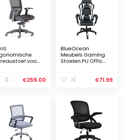
enS
BlueOcean
gonomische
Meubels Gaming
reaustoel voor
Stoelen PU Office
tensief gebruik.
Ergonomische
lledig
Bureaustoel met
stelbaar voor je
rugsteun
€
259.00
€
71.99
orkeur. Geschikt
Verstelbare
or zowel zachte
hoogte Executive
s harde vloeren.
Swivel Computer
del 803
Stoel met
Lumbaal en
Hoofdkussen voor
volwassenen
(Klein type-wit)