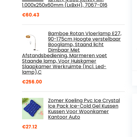
1.000x250x60mm (LxBxH), 7067-016
€
60.43
Bamboe Rotan Vloerlamp E27,
90-175cm Hoogte verstelbaar
Booglamp, Staand licht
Dimbaar Met
Afstandsbediening, Marmeren voet
Staande lamp, Voor Huiskamer
Slaapkamer Werkruimte (Incl. Led-
lamp),C
€
256.00
Zomer Koeling Pvc Ice Crystal
Ice Pack Ice-Cold Gel Kussen
Kussen Voor Woonkamer
Kantoor Auto
€
27.12