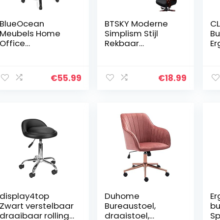
l grijs
BlueOcean
BTSKY Moderne
CL
Meubels Home
Simplism Stijl
Bu
Office
Rekbaar
Er
Bureaustoel
Verwijderbare
bu
Ergonomische
Veerkrachtige
a
Executive Swivel
Stoelhoezen Voor
en
€
55.99
€
18.99
Computer
Kantoor
h
Gaming Stoelen
Roterende Stoel
ve
PU Leer Ademend
Draaistoel
Ex
Stof Verstelbare
Computer Stoel
co
Hoogte
Armsteun Stoel
vo
Comfortabele
(Geen Stoelen)
(g
Stoel
(Medium, Zwart)
display4top
Duhome
Er
Zwart verstelbaar
Bureaustoel,
bu
draaibaar rolling
draaistoel,
Sp