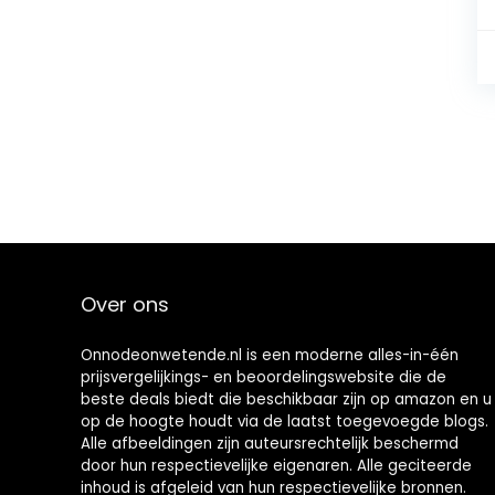
Over ons
Onnodeonwetende.nl is een moderne alles-in-één
prijsvergelijkings- en beoordelingswebsite die de
beste deals biedt die beschikbaar zijn op amazon en u
op de hoogte houdt via de laatst toegevoegde blogs.
Alle afbeeldingen zijn auteursrechtelijk beschermd
door hun respectievelijke eigenaren. Alle geciteerde
inhoud is afgeleid van hun respectievelijke bronnen.