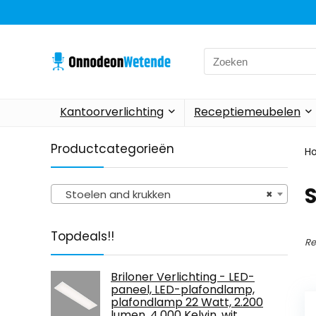
Search
for:
Kantoorverlichting
Receptiemeubelen
Productcategorieën
H
Stoelen and krukken
×
Topdeals!!
Re
Briloner Verlichting - LED-
paneel, LED-plafondlamp,
plafondlamp 22 Watt, 2.200
lumen, 4.000 Kelvin, wit,