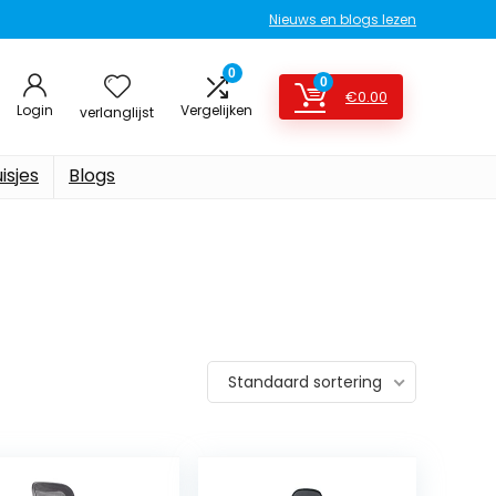
Nieuws en blogs lezen
0
0
€
0.00
Login
Vergelijken
verlanglijst
isjes
Blogs
Standaard sortering