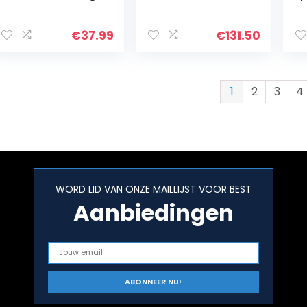
kussen tattoo
bureaustoel,
Bu
massage
kantelmechanism
Bu
hydraulische
e, in hoogte
Dr
€
37.99
€
131.50
salon kruk met
verstelbaar,
rug, 5 wielen
metalen frame
8128B-1, kleur:
roze, materiaal:
1
2
3
4
fluweel
WORD LID VAN ONZE MAILLIJST VOOR BEST
Aanbiedingen