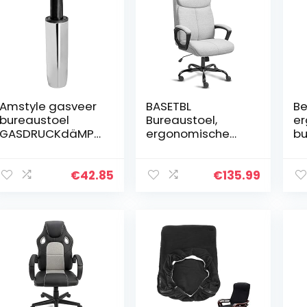
Amstyle gasveer
BASETBL
B
bureaustoel
Bureaustoel,
er
GASDRUCKdäMPE
ergonomische
bu
R gasveer 160mm
stof,
in
/ 50mm chroom
managersstoel
Vo
met gevoerde
in
€
42.85
€
135.99
armleuning en
vo
zachte
vo
hoofdsteun,
al
rugleuning,
Mo
draaibaar en
kantelfunctie, in
hoogte
verstelbaar,
gamingdraaistoe