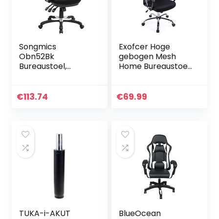
op kantoor
Songmics
Exofcer Hoge
Obn52Bk
gebogen Mesh
Bureaustoel,
Home Bureaustoel
Ergonomische
Managersstoel
Draaistoel,
Computer Stoel in
Bureaustoel Van
hoogte
€
113.74
€
69.99
Gaasmateriaal, In
verstelbare
Hoogte
Draaistoel Bureau
Verstelbare
Stoel Zwart
Rugleuning, 3
Instelhendels,
Lendensteun En
Verstelbare
Armleuning Van
Pu-Kunststof
TUKA-i-AKUT
BlueOcean