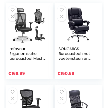
mfavour
SONGMICS
Ergonomische
Bureaustoel met
bureaustoel Mesh
voetensteun en
bureaustoel met
lendenkussen,
verstelbare
imitatieleer, zwart,
rugsteun, 3D-
67 x 66 x 116 cm
€
169.99
€
150.59
armleuning, hoge
OBG71B
rugleuning
bureaustoel met
verstelbare
hoofdsteun,
ergonomische
stoel voor thuis en