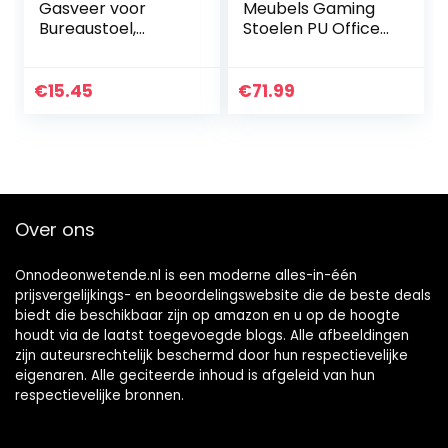
Gasveer voor
Meubels Gaming
Bureaustoel,
Stoelen PU Office
Totale Lengte 280
Ergonomische
mm – 420 mm,
Bureaustoel met
Zuigerlengte 8,6″/
rugsteun
€
15.45
€
71.99
220 mm,
Verstelbare
Vervangende
hoogte Executive
Gasveercilinder
Swivel Computer
voor Werkkruk
Stoel met Lumbaal
Bureaustoel, in
en Hoofdkussen
Hoogte
voor volwassenen
Over ons
Verstelbaar,
(Klein type-wit)
Zwart, TKD5201-
140
Onnodeonwetende.nl is een moderne alles-in-één
prijsvergelijkings- en beoordelingswebsite die de beste deals
biedt die beschikbaar zijn op amazon en u op de hoogte
houdt via de laatst toegevoegde blogs. Alle afbeeldingen
zijn auteursrechtelijk beschermd door hun respectievelijke
eigenaren. Alle geciteerde inhoud is afgeleid van hun
respectievelijke bronnen.