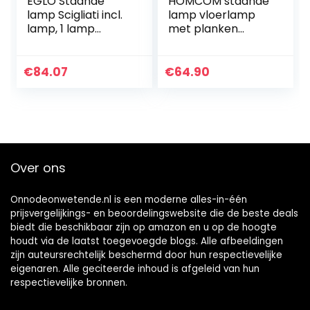
EGLO Staande
HOMCOM staande
lamp Scigliati incl.
lamp vloerlamp
lamp, 1 lamp
met planken
staande lamp
binnenverlichting
modern, staande
E27 tot 40 W voor
lamp van staal en
woon-/slaapkame
€
84.07
€
64.90
textiel,
r hout zwart 26 x
woonkamerlamp
26 x 160 cm
in mat nikkel, grijs
en zilver, lamp met
trapschakelaar,
E27 fitting
Over ons
Onnodeonwetende.nl is een moderne alles-in-één
prijsvergelijkings- en beoordelingswebsite die de beste deals
biedt die beschikbaar zijn op amazon en u op de hoogte
houdt via de laatst toegevoegde blogs. Alle afbeeldingen
zijn auteursrechtelijk beschermd door hun respectievelijke
eigenaren. Alle geciteerde inhoud is afgeleid van hun
respectievelijke bronnen.