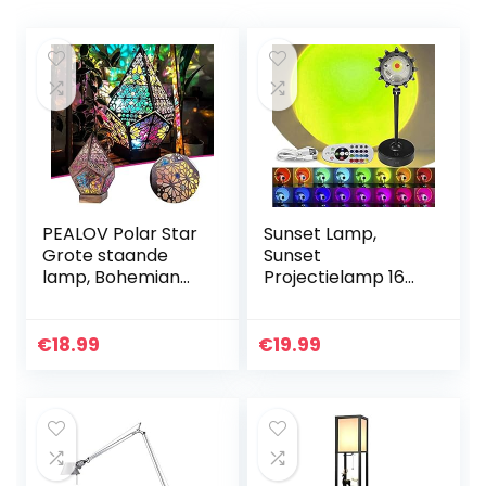
PEALOV Polar Star
Sunset Lamp,
Grote staande
Sunset
lamp, Bohemian
Projectielamp 16
staande lamp, led-
kleuren
kleurrijke
nachtlampje
diamantverlichting
romantische
€
18.99
€
19.99
, kleurrijke 3D-
visuele sfeerlamp
projectie, holle
verlichting
lamp, tafellampen,
slaapkamer
kunsthandwerk,
decoratie
geschenken,
zonsondergang
geometrische
lamp