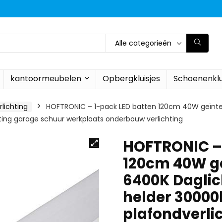
Alle categorieën
kantoormeubelen
Opbergkluisjes
Schoenenklu
lichting
HOFTRONIC – 1-pack LED batten 120cm 40W geïnte
ing garage schuur werkplaats onderbouw verlichting
HOFTRONIC – 
120cm 40W g
6400K Daglic
helder 3000
plafondverli