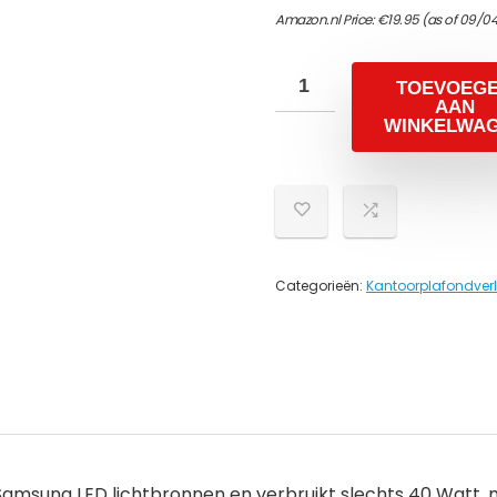
Amazon.nl Price:
€
19.95
(as of 09/04
TOEVOEG
AAN
WINKELWA
Categorieën:
Kantoorplafondverl
Samsung LED lichtbronnen en verbruikt slechts 40 Watt, m