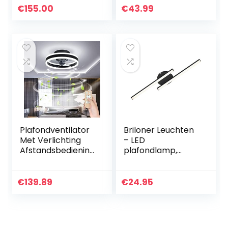
Metaal Acryl
kleurverandering,
€
155.00
€
43.99
Geometrie Design
wifi lamp voor
Mount Eetkamer
woonkamer,
Lamp Loft
kinderkamer,
Plafondlamp
slaapkamer,
Slaapkamer Decor
compatibel met
Lamp (Color :
Alexa, Google
Black 105cm)
Assistant, slimme
woonaccessoires
Plafondventilator
Briloner Leuchten
Met Verlichting
– LED
Afstandsbediening
plafondlamp,
Rustige Moderne
plafondlamp, 2-
LED Met Lichte
lamp, 12 Watt, 960
Woonkamer
lumen, 3.000
€
139.89
€
24.95
Ventilator
Kelvin, zwart,
Plafondlamp
560x120x36mm
Ventilator Licht
(LxBxH)
Voor Woonkamer