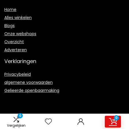
Home
Alles winkelen
Blogs
Onze webshops
Overzicht
Adverteren
Verklaringen
Privacybeleid
algemene voorwaarden
Gelieerde openbaarmaking
0
0
2023 © Onnodeonwetende.nl Alle rechten voorbehouden
Vergelijken