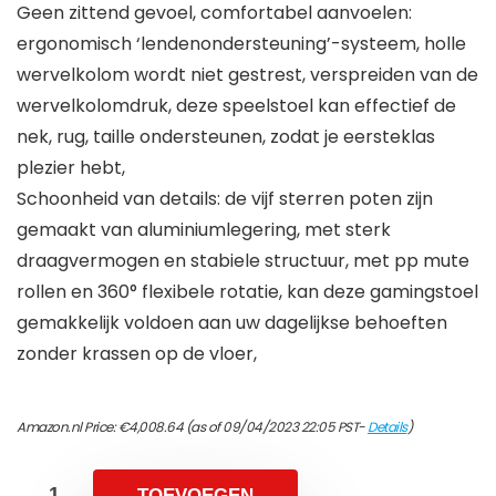
Geen zittend gevoel, comfortabel aanvoelen:
ergonomisch ‘lendenondersteuning’-systeem, holle
wervelkolom wordt niet gestrest, verspreiden van de
wervelkolomdruk, deze speelstoel kan effectief de
nek, rug, taille ondersteunen, zodat je eersteklas
plezier hebt,
Schoonheid van details: de vijf sterren poten zijn
gemaakt van aluminiumlegering, met sterk
draagvermogen en stabiele structuur, met pp mute
rollen en 360° flexibele rotatie, kan deze gamingstoel
gemakkelijk voldoen aan uw dagelijkse behoeften
zonder krassen op de vloer,
Amazon.nl Price:
€
4,008.64
(as of 09/04/2023 22:05 PST-
Details
)
TOEVOEGEN