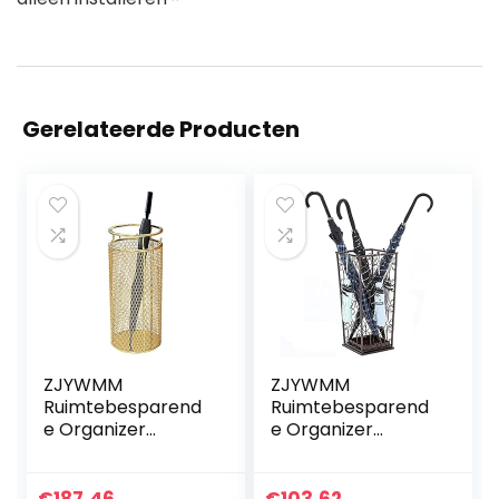
Gerelateerde Producten
ZJYWMM
ZJYWMM
Ruimtebesparend
Ruimtebesparend
e Organizer
e Organizer
Metalen Ronde
Metalen Paraplu
Paraplu Stand
Stand met haken,
Rack Houder voor
Paraplu Rack voor