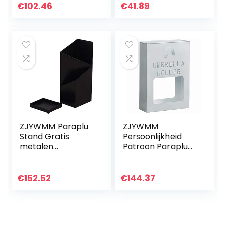
paraplustandaard
€
102.46
€
41.89
met druppellade
voor
wand/deuropenin
g/terras/lobby/fo
yer/hoek/gangen
(kleur: zwart)
ZJYWMM Paraplu
ZJYWMM
Stand Gratis
Persoonlijkheid
metalen
Patroon Paraplu
paraplustandaard
Stand, Wit
voor
Veelzijdige Paraplu
wandelstokken,
Houder, voor
€
152.52
€
144.37
met afdruiprek
Home Office Hotel
Woonkamer
Decor