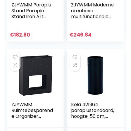
ZJYWMM Paraplu
ZJYWMM Moderne
Stand Paraplu
creatieve
Stand Iron Art
multifunctionele
Hotel Lobby,
paraplustandaard,
Regenrek,
moderne
Regenhoes,
paraplurek,
€
182.80
€
246.84
Paraplu Set (Kleur:
metalen uitgehold
Wit) (Kleur: Wit)
paraplustandaard
met marmeren
basis, zwaar en
stabiel, 25 X 25 X
60 cm, roze
ZJYWMM
Kela 421364
Ruimtebesparend
paraplustandaard,
e Organizer
hoogte: 50 cm,
Modern uitgehold
mat roestvrij staal,
paraplurek, kleine
grafiet, zwart