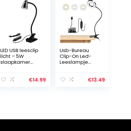
LED USB leesclip
Usb-Bureau
licht – 5W
Clip-On Led-
slaapkamer
Leeslampje
licht, 3 modi 11
Oogbeschermin
niveaus van
g, Verstelbare
helderheid
Clipverlichting 10
€
14.99
€
13.49
bureaulamp
Helderheidsnive
voor kantoor
aus 3 Lichtmodi
thuis lezen
Nachtkastlamp
studie en
voor
werken (5W
Lezen/Werken/Sl
zwart)
aapkamer/Stud
eerkamer
(Zwart)