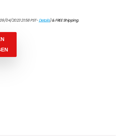
nkelijke
e
 09/04/2023 21:58 PST-
Details
)
&
FREE Shipping
.
EN
GEN