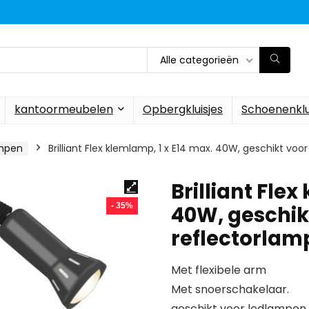
Alle categorieën
kantoormeubelen
Opbergkluisjes
Schoenenklu
mpen
Brilliant Flex klemlamp, 1 x E14 max. 40W, geschikt vo
Brilliant Flex
- 35%
40W, geschik
reflectorlam
Met flexibele arm
Met snoerschakelaar.
geschikt voor ledlampen