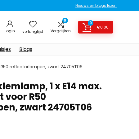
Nieuws en blogs lezen
0
0
€
0.00
Login
Vergelijken
verlanglijst
isjes
Blogs
or R50 reflectorlampen, zwart 24705T06
 klemlamp, 1 x E14 max.
t voor R50
pen, zwart 24705T06