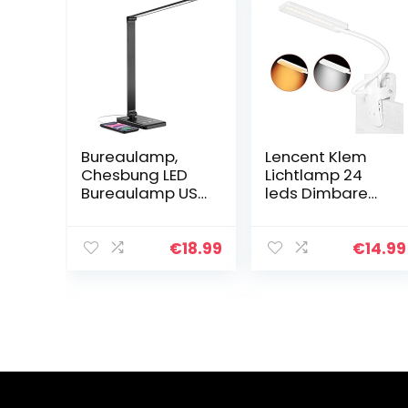
Bureaulamp,
Lencent Klem
Chesbung LED
Lichtlamp 24
Bureaulamp USB
leds Dimbare
Charge Eye-
Bureaulamp
Caring LED
Klem Leeslamp
Touch-
USB-Voeding
€
18.99
€
14.99
Tafellamp met
Oplaadbaar 3
Dimbaar,
Kleurentempera
Nachtlicht en
turen en 3
Opvouwbare
Helderheid voor
lamp, 5
Kantoorbed
Verlichtingsmod
i en 10
Helderheidsnive