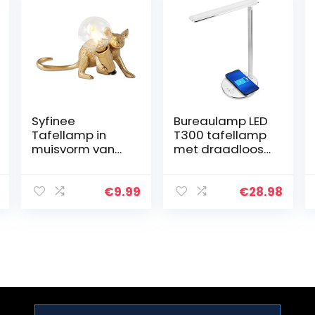
Syfinee
Bureaulamp LED
Tafellamp in
T300 tafellamp
muisvorm van
met draadloos
hars,
opladen, 9 V, 5
bureaulamp,
dimbaar, 2
led, 3
kleurniveaus,
€
9.99
€
28.98
verschillende
touch-modi, 48
poses en
LED’s, Android
kleuren, met
iOS adapter QC
suikerglazuurpro
3.0
ces, vintage
gecertificeerd
tafellamp, zeer
(wit)
geschikt voor
slaapkamer,