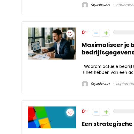
Stylishweb
november 
0
Maximaliseer je 
bedrijfsgegeven
Waarom actuele bedrijfs
is het hebben van een actu
Stylishweb
september
0
Een strategische