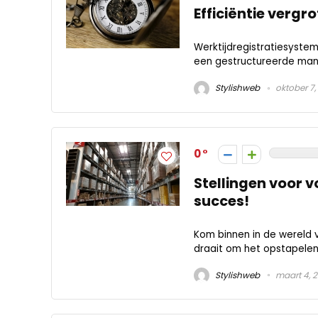
Efficiëntie vergr
Werktijdregistratiesystem
een gestructureerde mani
Stylishweb
oktober 7,
0
Stellingen voor 
succes!
Kom binnen in de wereld v
draait om het opstapelen 
Stylishweb
maart 4, 