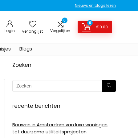
Nieuws en blogs lezen
0
0
€
0.00
Login
Vergelijken
verlanglijst
isjes
Blogs
Zoeken
recente berichten
Bouwen in Amsterdam van luxe woningen
tot duurzame utiliteitsprojecten