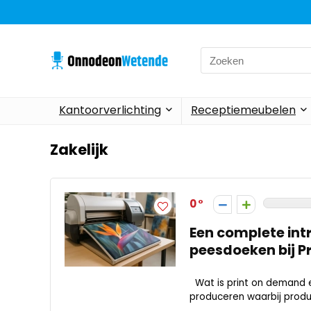
Search
for:
Kantoorverlichting
Receptiemeubelen
Zakelijk
0
Een complete int
peesdoeken bij P
Wat is print on demand e
produceren waarbij produc