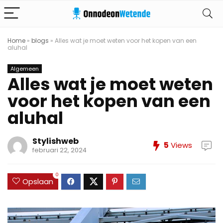
Home
»
blogs
»
Alles wat je moet weten voor het kopen van een
aluhal
Algemeen
Alles wat je moet weten
voor het kopen van een
aluhal
Stylishweb
5
Views
februari 22, 2024
0
Opslaan