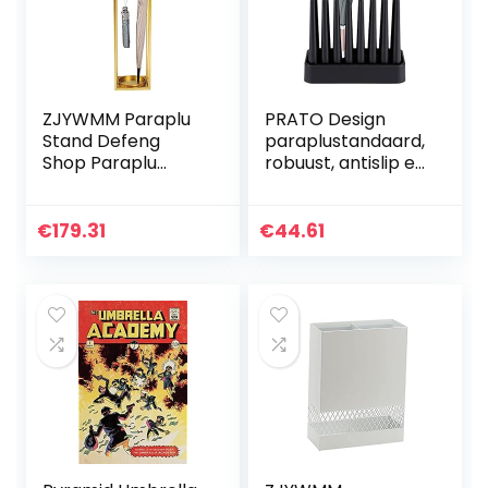
3 Maten (Kleur:
GOUD, Maat:
ZJYWMM Paraplu
PRATO Design
Stand Defeng
paraplustandaard,
Shop Paraplu
robuust, antislip en
Stand Opslag
ruimtebesparend,
Emmer Moderne
geschikt voor 8
Minimalistische
parasols, zwart
€
179.31
€
44.61
Kandelaar
Huishoudelijke
Vloer
Smeedijzeren
Paraplu Vouwen
Plaatsing Stand
Paraplu Opslag
(Kleur: Goud)