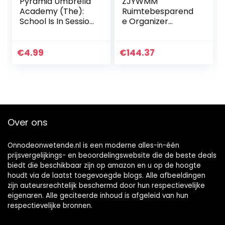
Pyramid Umbrella
ZJYWMM
Academy (The):
Ruimtebesparend
School Is In Session
e Organizer
(Maxi Poster
Metalen Paraplu
61×91,5cm)
Stand,
Rechthoekige
€
4.99
€
144.37
Paraplu Houder
met Hol Patroon,
voor Rieten,
Wandelstokken,
Thuis en Kantoor
(Kleur: WIT)
Over ons
Onnodeonwetende.nl is een moderne alles-in-één
prijsvergelijkings- en beoordelingswebsite die de beste deals
biedt die beschikbaar zijn op amazon en u op de hoogte
houdt via de laatst toegevoegde blogs. Alle afbeeldingen
zijn auteursrechtelijk beschermd door hun respectievelijke
eigenaren. Alle geciteerde inhoud is afgeleid van hun
respectievelijke bronnen.