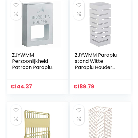
ZJYWMM
ZJYWMM Paraplu
Persoonlijkheid
stand Witte
Patroon Paraplu
Paraplu Houder
Stand, Wit
Stand Rack, Home
Veelzijdige Paraplu
Opslag Walking
Houder, voor
Stick Stands Met
€
144.37
€
189.79
Home Office Hotel
Druppelbak Voor
Woonkamer
Woonkamer Gang
Decor
Keuken, 7.9 X 7.9 X
20 In