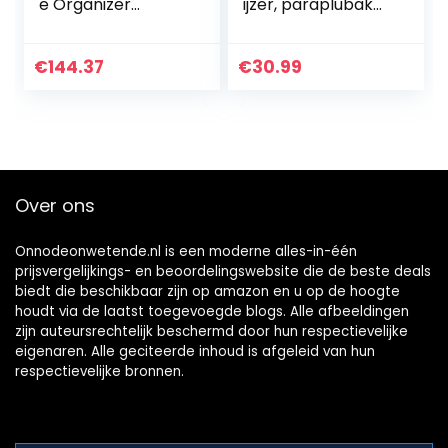
e Organizer
ijzer, paraplubak
Metalen Paraplu
met
Stand,
wateropvangbak,
Rechthoekige
4 haken voor
€
144.37
€
30.99
Paraplu Houder
zakparaplu’s, L20 x
met Hol Patroon,
B20 x H49cm,
voor Rieten,
antraciet
Wandelstokken,
rechthoek
Thuis en Kantoor
SST02an
(Kleur: WIT)
Over ons
Onnodeonwetende.nl is een moderne alles-in-één
prijsvergelijkings- en beoordelingswebsite die de beste deals
biedt die beschikbaar zijn op amazon en u op de hoogte
houdt via de laatst toegevoegde blogs. Alle afbeeldingen
zijn auteursrechtelijk beschermd door hun respectievelijke
eigenaren. Alle geciteerde inhoud is afgeleid van hun
respectievelijke bronnen.