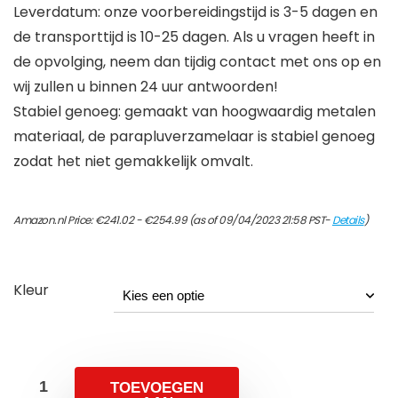
Leverdatum: onze voorbereidingstijd is 3-5 dagen en
de transporttijd is 10-25 dagen. Als u vragen heeft in
de opvolging, neem dan tijdig contact met ons op en
wij zullen u binnen 24 uur antwoorden!
Stabiel genoeg: gemaakt van hoogwaardig metalen
materiaal, de parapluverzamelaar is stabiel genoeg
zodat het niet gemakkelijk omvalt.
Prijsklasse:
Amazon.nl Price:
€
241.02
-
€
254.99
(as of 09/04/2023 21:58 PST-
Details
)
€241.02
tot
€254.99
Kleur
TOEVOEGEN