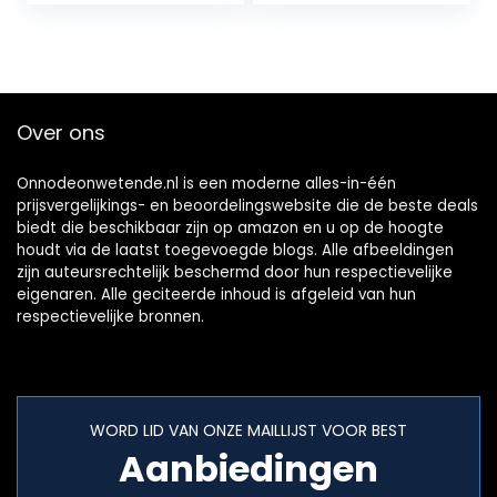
Home Office Bars,
Afzonderlijk
25 × 22 × 75cm
Ontwerp Unieke
(Kleur: Wit)
Drainage Indoor
Eenvoudig en
Modern, 3 kleuren,
Over ons
3 Maten (Kleur:
GOUD, Maat:
Onnodeonwetende.nl is een moderne alles-in-één
prijsvergelijkings- en beoordelingswebsite die de beste deals
biedt die beschikbaar zijn op amazon en u op de hoogte
houdt via de laatst toegevoegde blogs. Alle afbeeldingen
zijn auteursrechtelijk beschermd door hun respectievelijke
eigenaren. Alle geciteerde inhoud is afgeleid van hun
respectievelijke bronnen.
WORD LID VAN ONZE MAILLIJST VOOR BEST
Aanbiedingen