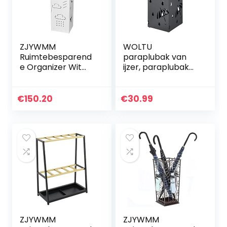
ZJYWMM
WOLTU
Ruimtebesparend
paraplubak van
e Organizer Wit
ijzer, paraplubak
PVC Vrijstaande
met
Paraplu Rek,
wateropvangbak,
Paraplu Stand met
4 haken voor
€
150.20
€
30.99
Afneembare
zakparaplu’s, L20 x
Druppelbak, Thuis
B20 x H49cm,
Koffie Kantoor
antraciet
Restaurant Pub
rechthoek
Paraplu Emmer
SST02an
ZJYWMM
ZJYWMM