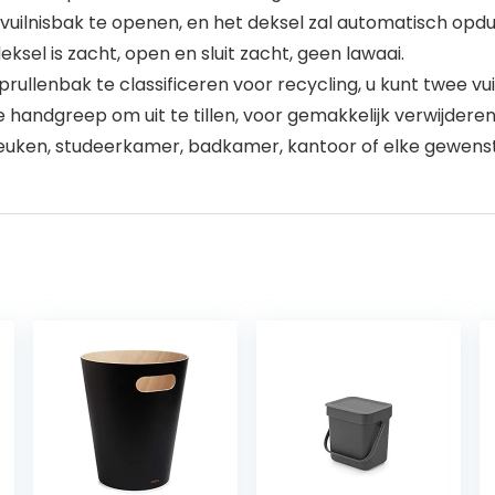
uilnisbak te openen, en het deksel zal automatisch opdu
eksel is zacht, open en sluit zacht, geen lawaai.
lenbak te classificeren voor recycling, u kunt twee vuil
e handgreep om uit te tillen, voor gemakkelijk verwijder
euken, studeerkamer, badkamer, kantoor of elke gewenst