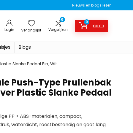
Nieuws en blogs lezen
0
0
€
0.00
Login
Vergelijken
verlanglijst
isjes
Blogs
stic Slanke Pedaal Bin, Wit
le Push-Type Prullenbak
ver Plastic Slanke Pedaal
ge PP + ABS-materialen, compact,
druk, waterdicht, roestbestendig en gaat lang