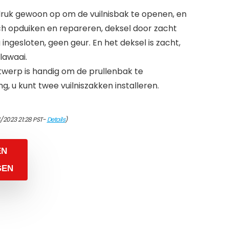
druk gewoon op om de vuilnisbak te openen, en
ch opduiken en repareren, deksel door zacht
 ingesloten, geen geur. En het deksel is zacht,
lawaai.
erp is handig om de prullenbak te
ng, u kunt twee vuilniszakken installeren.
4/2023 21:28 PST-
Details
)
EN
GEN