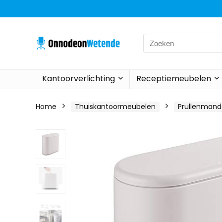
Search
for:
Kantoorverlichting
Receptiemeubelen
Home
Thuiskantoormeubelen
Prullenman