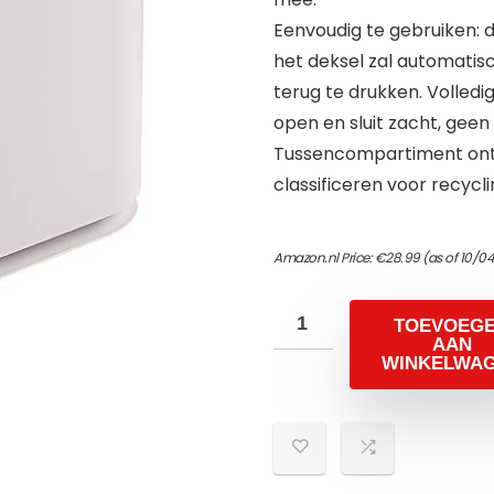
Eenvoudig te gebruiken: 
het deksel zal automatis
terug te drukken. Volledig
open en sluit zacht, geen 
Tussencompartiment ontw
classificeren voor recycli
Amazon.nl Price:
€
28.99
(as of 10/0
TOEVOEG
AAN
WINKELWA