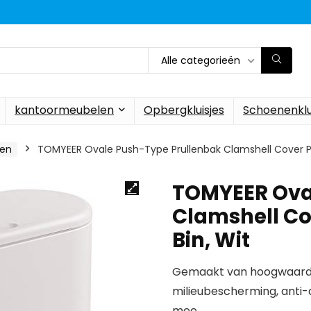
Alle categorieën
kantoormeubelen
Opbergkluisjes
Schoenenklu
den
TOMYEER Ovale Push-Type Prullenbak Clamshell Cover Pla
TOMYEER Ova
Clamshell Co
Bin, Wit
Gemaakt van hoogwaardi
milieubescherming, anti-
mee.