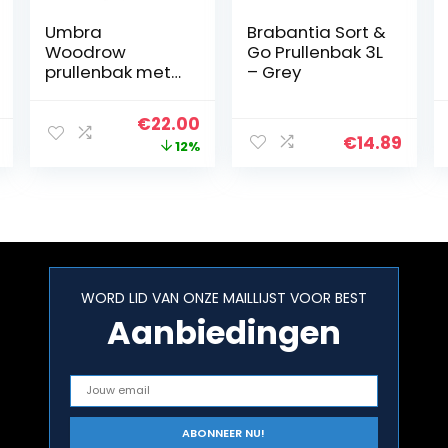
Umbra
Brabantia Sort &
Woodrow
Go Prullenbak 3L
prullenbak met
– Grey
capaciteit van
7,5 liter,
Oorspronkelijke
Huidige
€
22.00
Zwart/naturel
€
14.89
prijs
prijs
12%
was:
is:
€25.00.
€22.00.
WORD LID VAN ONZE MAILLIJST VOOR BEST
Aanbiedingen