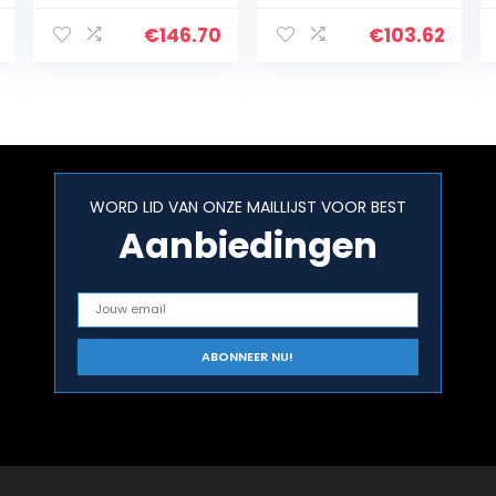
Stand
Stand met
Canes/Walking
haken, Paraplu
€
146.70
€
103.62
Sticks Organizer
Rack voor
voor Voordeur,
Huis/Restaurant,
Cafes
8.3″ L × 8.3″ B ×
Restaurant
21.7″ H (Kleur:
Ingangen
BRONZE)
Paraplu’s
Rek/Houder, met
WORD LID VAN ONZE MAILLIJST VOOR BEST
Druppelbak
(Maat:
Aanbiedingen
41.5×52CM
(L×H))