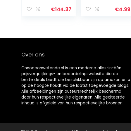
Veelzijdige
Session (Maxi
Paraplu Houder,
Poster
€
144.37
€
4.99
voor Home
61×91,5cm)
Office Hotel
Woonkamer
Decor
Over ons
Onnodeonwetende.nl is een moderne alles-in-één
prijsvergelijkings- en beoordelingswebsite die de
beste deals biedt die beschikbaar zijn op amazon en u
op de hoogte houdt via de laatst toegevoegde blogs.
Alle afbeeldingen zijn auteursrechtelijk beschermd
door hun respectievelijke eigenaren. Alle geciteerde
inhoud is afgeleid van hun respectievelijke bronnen.