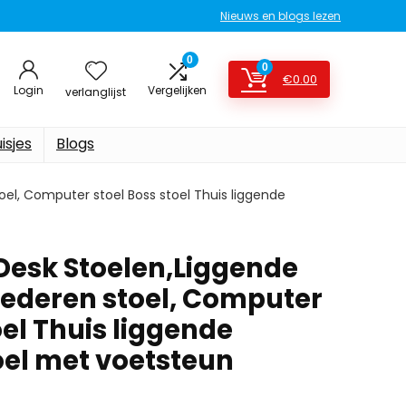
Nieuws en blogs lezen
0
0
€
0.00
Login
Vergelijken
verlanglijst
isjes
Blogs
el, Computer stoel Boss stoel Thuis liggende
Desk Stoelen,Liggende
lederen stoel, Computer
oel Thuis liggende
oel met voetsteun