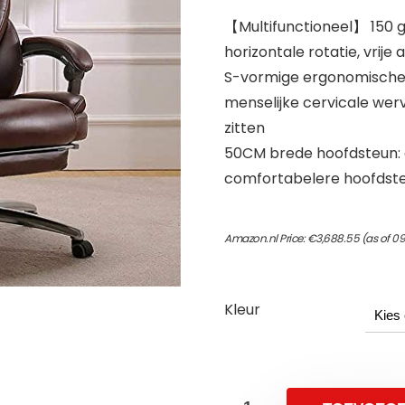
【Multifunctioneel】 150 
horizontale rotatie, vrije
S-vormige ergonomische r
menselijke cervicale wer
zitten
50CM brede hoofdsteun: g
comfortabelere hoofdste
Amazon.nl Price:
€
3,688.55
(as of 0
Kleur