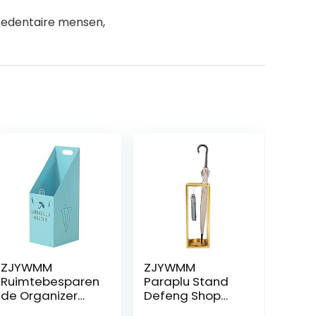
sedentaire mensen,
ZJYWMM
ZJYWMM
Ruimtebesparen
Paraplu Stand
de Organizer
Defeng Shop
Trendy Stijl
Paraplu Stand