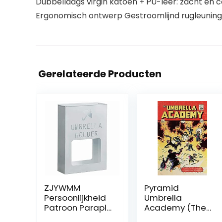
Dubbellaags virgin katoen + PU-leer: zacht en 
Ergonomisch ontwerp Gestroomlijnd rugleuning 
Gerelateerde Producten
ZJYWMM
Pyramid
Persoonlijkheid
Umbrella
Patroon Paraplu
Academy (The):
Stand, Wit
School Is In