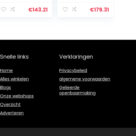
Paraplu
Opslag Emmer
Stand/Walking
Moderne
€
143.21
€
179.31
Stick Houder,
Minimalistische
Draagbare
Kandelaar
Rechtopstaand
Huishoudelijke
e Entry Hal
Vloer
Paraplu
Smeedijzeren
Opbergemmer
Paraplu Vouwen
– Sneldrogende
Plaatsing Stand
Snelle links
Verklaringen
Metalen
Paraplu Opslag
Rechthoek
(Kleur: Goud)
Display Stand
Home
Privacybeleid
(Kleur: B
Alles winkelen
algemene voorwaarden
Blogs
Gelieerde
openbaarmaking
Onze webshops
Overzicht
Adverteren