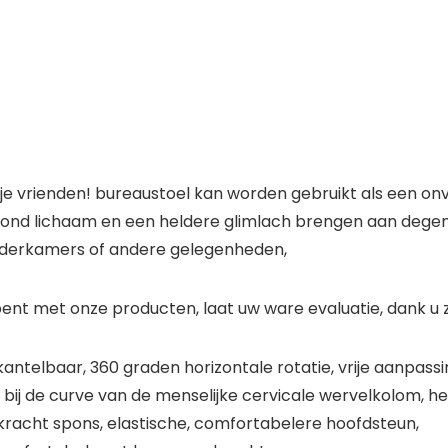
en je vrienden! bureaustoel kan worden gebruikt als een on
ond lichaam en een heldere glimlach brengen aan degene d
hilderkamers of andere gelegenheden,
ent met onze producten, laat uw ware evaluatie, dank u 
telbaar, 360 graden horizontale rotatie, vrije aanpassin
ij de curve van de menselijke cervicale wervelkolom, he
racht spons, elastische, comfortabelere hoofdsteun,