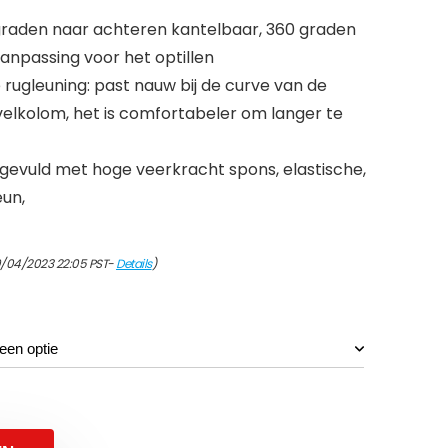
graden naar achteren kantelbaar, 360 graden
 aanpassing voor het optillen
ugleuning: past nauw bij de curve van de
velkolom, het is comfortabeler om langer te
evuld met hoge veerkracht spons, elastische,
un,
9/04/2023 22:05 PST-
Details
)