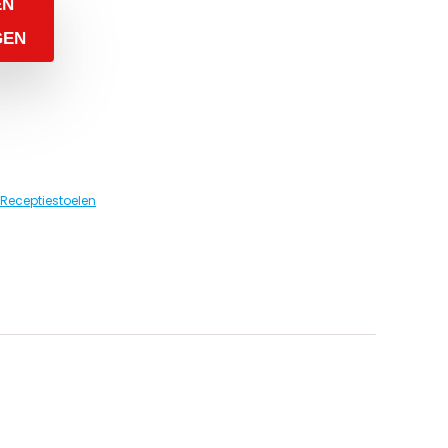
EN
GEN
Receptiestoelen