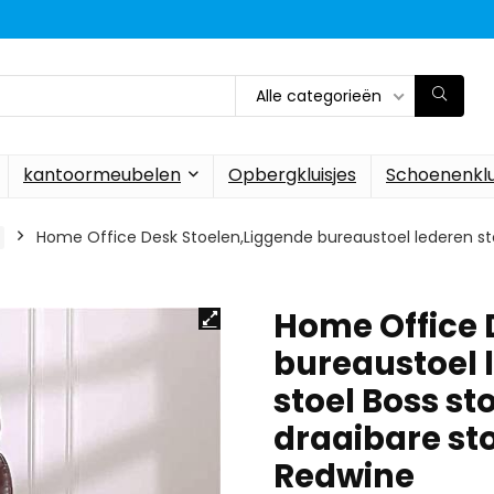
Alle categorieën
kantoormeubelen
Opbergkluisjes
Schoenenklu
Home Office Desk Stoelen,Liggende bureaustoel lederen sto
Home Office 
bureaustoel 
stoel Boss st
draaibare st
Redwine