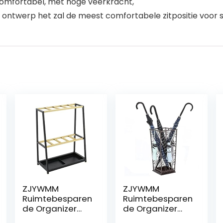
comfortabel, met hoge veerkracht,
ontwerp het zal de meest comfortabele zitpositie voor 
ZJYWMM
ZJYWMM
Ruimtebesparen
Ruimtebesparen
de Organizer
de Organizer
IJzeren Paraplu
Metalen Paraplu