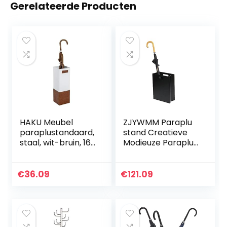
Gerelateerde Producten
HAKU Meubel
ZJYWMM Paraplu
paraplustandaard,
stand Creatieve
staal, wit-bruin, 16
Modieuze Paraplu
x 16 x 48 cm
Rack Stand,
Rechthoekige
Metalen Paraplu
€
36.09
€
121.09
Houder voor
Paraplu Walking
Stokken Canes, 30
× 13 × 40cm. (Kleur:
Zwart)