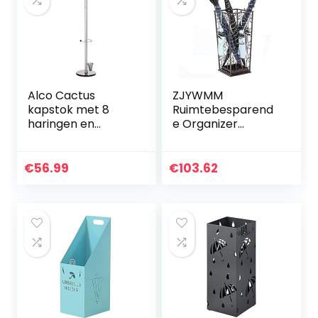
Alco Cactus
ZJYWMM
kapstok met 8
Ruimtebesparend
haringen en
e Organizer
paraplustandaard,
Metalen Paraplu
metaalgrijs, 2802 x
Stand met haken,
16 inch
Paraplu Rack voor
€
56.99
€
103.62
Huis/Restaurant,
8.3″ L × 8.3″ B ×
21.7″ H (Kleur:
BRONZE)