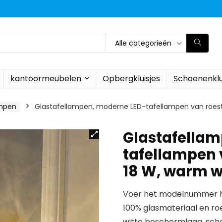
Alle categorieën
kantoormeubelen
Opbergkluisjes
Schoenenklu
mpen
Glastafellampen, moderne LED-tafellampen van roestvr
Glastafellam
tafellampen v
18 W, warm w
Voer het modelnummer hi
100% glasmateriaal en roe
witte beschermlaag, scheu