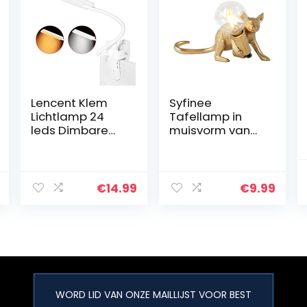
Lencent Klem
Syfinee
Lichtlamp 24
Tafellamp in
leds Dimbare
muisvorm van
Bureaulamp
hars,
Klem Leeslamp
bureaulamp,
USB-Voeding
led, 3
Oplaadbaar 3
verschillende
€
14.99
€
9.99
Kleurentempera
poses en
turen en 3
kleuren, met
Helderheid voor
suikerglazuurpro
Kantoorbed
ces, vintage
tafellamp, zeer
geschikt voor
slaapkamer,
woonkamer,
WORD LID VAN ONZE MAILLIJST VOOR BEST