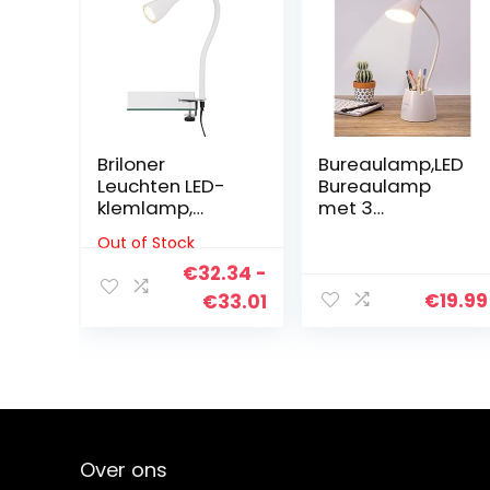
Briloner
Bureaulamp,LED
Leuchten LED-
Bureaulamp
klemlamp,
met 3
klemspot,
Kleurmodi,Oogb
Out of Stock
klemlamp,
eschermingsla
tafellamp,
€
32.34
-
mp, Dimbare
klemlamp LED,
Bureaulamp
€
19.99
Prijsklasse:
€
33.01
flexibel
met
€32.34
Pennenhouder
tot
en
Telefoonstanda
€33.01
ard, 360 °
Flexibele
Studielamp voor
Over ons
Slaapkamer en