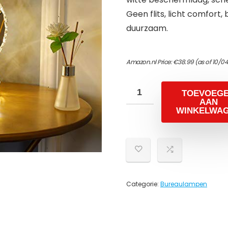
Geen flits, licht comfort
duurzaam.
Amazon.nl Price:
€
38.99
(as of 10/0
TOEVOEG
AAN
WINKELWA
Categorie:
Bureaulampen