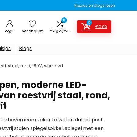
Nieuws en blogs lezen
0
0
€
0.00
Login
Vergelijken
verlanglijst
isjes
Blogs
ij staal, rond, 18 W, warm wit
pen, moderne LED-
an roestvrij staal, rond,
it
erboven inom zeker te weten dat dit past.
stvrij stalen spiegelsokkel, spiegel met een
rt het af, open de lamp, het is erg mooi.