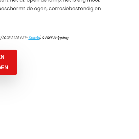
, beschermt de ogen, corrosiebestendig en
4/2023 21:28 PST-
Details
)
&
FREE Shipping
.
EN
GEN