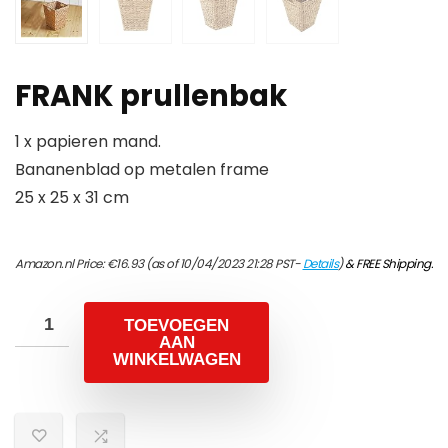
FRANK prullenbak
1 x papieren mand.
Bananenblad op metalen frame
25 x 25 x 31 cm
Amazon.nl Price:
€
16.93
(as of 10/04/2023 21:28 PST-
Details
)
&
FREE Shipping
.
TOEVOEGEN
AAN
WINKELWAGEN