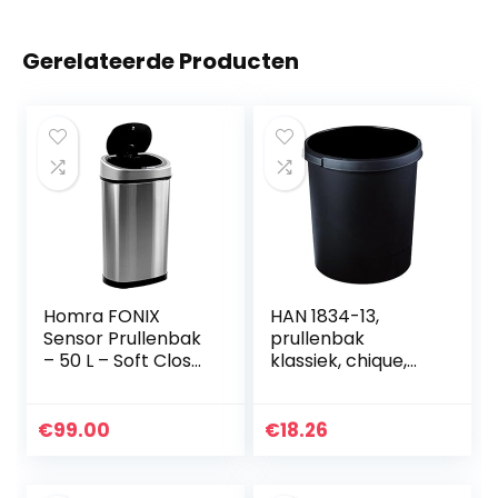
Gerelateerde Producten
Homra FONIX
HAN 1834-13,
Sensor Prullenbak
prullenbak
– 50 L – Soft Close
klassiek, chique,
– RVS
elegant en
praktisch, extra
stabiel met
€
99.00
€
18.26
handgrepen, 30
liter, zwart