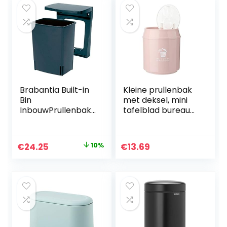
Brabantia Built-in
Kleine prullenbak
Bin
met deksel, mini
InbouwPrullenbak
tafelblad bureau
10L – Black
afval prullenbak
vuilnisbak voor
slaapkamer
Oorspronkelijke
Huidige
€
24.25
10%
€
13.69
badkamer(Roze)
prijs
prijs
was:
is:
€26.95.
€24.25.