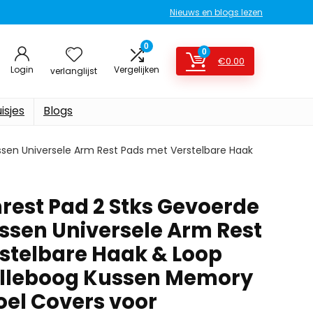
Nieuws en blogs lezen
0
0
€
0.00
Login
Vergelijken
verlanglijst
isjes
Blogs
sen Universele Arm Rest Pads met Verstelbare Haak
rest Pad 2 Stks Gevoerde
sen Universele Arm Rest
stelbare Haak & Loop
Elleboog Kussen Memory
el Covers voor