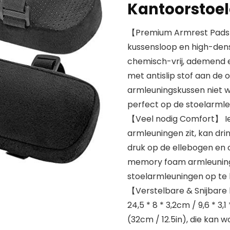
Kantoorstoele
【Premium Armrest Pads】 
kussensloop en high-dens
chemisch-vrij, ademend e
met antislip stof aan de
armleuningskussen niet w
perfect op de stoelarml
【Veel nodig Comfort】 Ied
armleuningen zit, kan dr
druk op de ellebogen en 
memory foam armleunings
stoelarmleuningen op te 
【Verstelbare & Snijbare
24,5 * 8 * 3,2cm / 9,6 * 3,1
(32cm / 12.5in), die kan