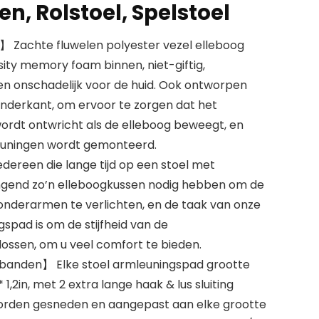
n, Rolstoel, Spelstoel
Zachte fluwelen polyester vezel elleboog
ity memory foam binnen, niet-giftig,
n onschadelijk voor de huid. Ook ontworpen
 onderkant, om ervoor te zorgen dat het
ordt ontwricht als de elleboog beweegt, en
euningen wordt gemonteerd.
ereen die lange tijd op een stoel met
ingend zo’n elleboogkussen nodig hebben om de
onderarmen te verlichten, en de taak van onze
pad is om de stijfheid van de
lossen, om u veel comfort te bieden.
 banden】 Elke stoel armleuningspad grootte
 * 1,2in, met 2 extra lange haak & lus sluiting
 worden gesneden en aangepast aan elke grootte