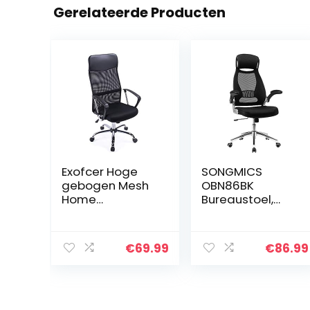
Gerelateerde Producten
Exofcer Hoge
SONGMICS
gebogen Mesh
OBN86BK
Home
Bureaustoel,
Bureaustoel
draaistoel,
Managersstoel
bureaudraaisto
Computer Stoel
el met
€
69.99
€
86.99
in hoogte
hoofdsteun,
verstelbare
inklapbare
Draaistoel
armleuningen,
Bureau Stoel
kantelfunctie,
Zwart
zwart