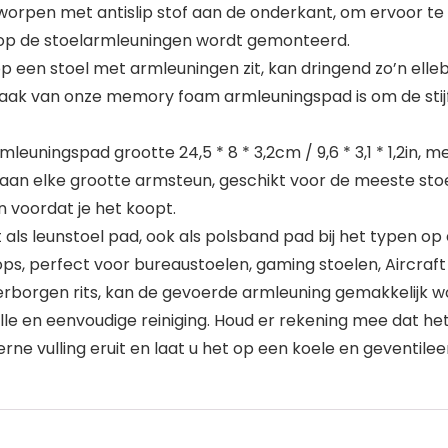
worpen met antislip stof aan de onderkant, om ervoor te
 op de stoelarmleuningen wordt gemonteerd.
op een stoel met armleuningen zit, kan dringend zo’n el
taak van onze memory foam armleuningspad is om de stijf
uningspad grootte 24,5 * 8 * 3,2cm / 9,6 * 3,1 * 1,2in, me
aan elke grootte armsteun, geschikt voor de meeste sto
 voordat je het koopt.
ls leunstoel pad, ook als polsband pad bij het typen op
 perfect voor bureaustoelen, gaming stoelen, Aircraft st
rborgen rits, kan de gevoerde armleuning gemakkelijk w
e en eenvoudige reiniging. Houd er rekening mee dat he
erne vulling eruit en laat u het op een koele en geventile