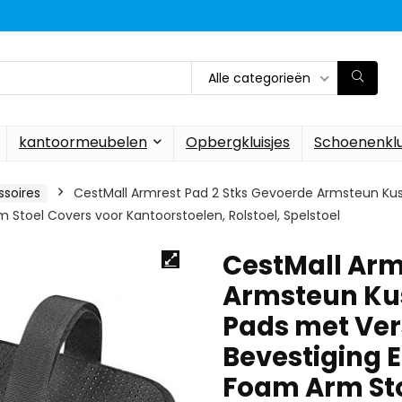
Alle categorieën
kantoormeubelen
Opbergkluisjes
Schoenenklu
soires
CestMall Armrest Pad 2 Stks Gevoerde Armsteun Kus
Stoel Covers voor Kantoorstoelen, Rolstoel, Spelstoel
CestMall Arm
Armsteun Kus
Pads met Ver
Bevestiging 
Foam Arm Sto