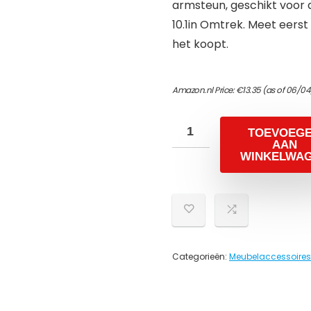
armsteun, geschikt voor
10.1in Omtrek. Meet eers
het koopt.
Amazon.nl Price:
€
13.35
(as of 06/04
TOEVOEG
AAN
WINKELWA
Categorieën:
Meubelaccessoires