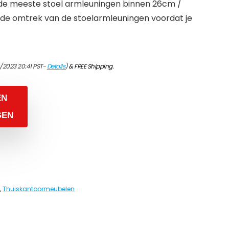
 de meeste stoel armleuningen binnen 26cm /
t de omtrek van de stoelarmleuningen voordat je
/2023 20:41 PST-
Details
)
&
FREE Shipping
.
EN
GEN
,
Thuiskantoormeubelen