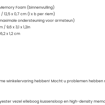
, Memory Foam (binnenvulling)
 12,5 x 0,7 cm (l x b per riem)
 (maximale ondersteuning voor armsteun)
 9,6 x 3,1 x 1,2in
6,2 x 1,2 cm
name winkelervaring hebben! Mocht u problemen hebben
ter vezel elleboog kussensloop en high-density memory 