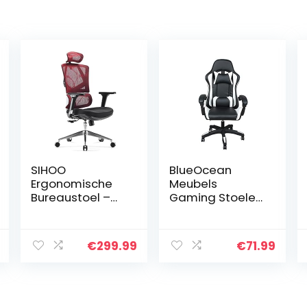
SIHOO
BlueOcean
Ergonomische
Meubels
Bureaustoel –
Gaming Stoelen
Bureaustoel met
PU Office
Hoge
Ergonomische
Rugleuning met
Bureaustoel met
€
299.99
€
71.99
in Hoogte
rugsteun
Verstelbare
Verstelbare
Rugleuning, 3D-
hoogte
Armleuning,
Executive Swivel
Lendensteun, Dik
Computer Stoel