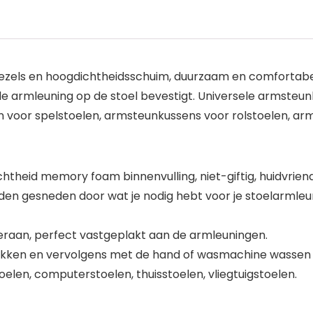
ezels en hoogdichtheidsschuim, duurzaam en comfortabe
e de armleuning op de stoel bevestigt. Universele armsteu
n voor spelstoelen, armsteunkussens voor rolstoelen, 
htheid memory foam binnenvulling, niet-giftig, huidvriende
rden gesneden door wat je nodig hebt voor je stoelarmleu
deraan, perfect vastgeplakt aan de armleuningen.
akken en vervolgens met de hand of wasmachine wassen o
oelen, computerstoelen, thuisstoelen, vliegtuigstoelen.