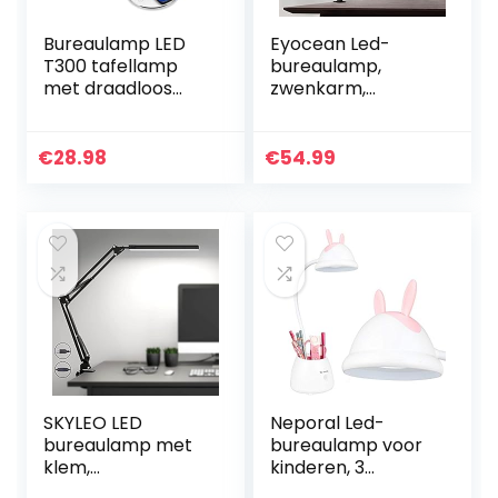
Bureaulamp LED
Eyocean Led-
T300 tafellamp
bureaulamp,
met draadloos
zwenkarm,
opladen, 9 V, 5
architectenlamp,
dimbaar, 2
werklamp,
kleurniveaus,
aanraakbediening,
€
28.98
€
54.99
touch-modi, 48
bureaulamp,
LED’s, Android iOS
traploos dimmen
adapter QC 3.0
instelbare
gecertificeerd
kleurtemperature
(wit)
n,
oogbescherming,
10 W, klemlamp,
mat zwart
SKYLEO LED
Neporal Led-
bureaulamp met
bureaulamp voor
klem,
kinderen, 3
oogverzorging
helderheidsniveau