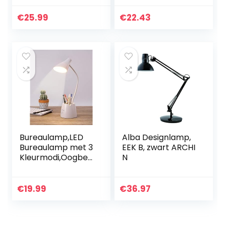
dimbaar leeslicht,
s, touch-control
3 kleurmodi swing
leeslamp,
€
25.99
€
22.43
arm lamp, USB
instelbare
clip-on tafellamp,
zwanenhals Eye
daglichtlamp voor
Caring bedlampje
bureauaccessoires
kinderen,
, werkbank,
tafellamp voor
architect
kinderen, studie
tafel (met
penhouder)
(haas)
Bureaulamp,LED
Alba Designlamp,
Bureaulamp met 3
EEK B, zwart ARCHI
Kleurmodi,Oogbes
N
chermingslamp,
Dimbare
Bureaulamp met
€
19.99
€
36.97
Pennenhouder en
Telefoonstandaar
d, 360 ° Flexibele