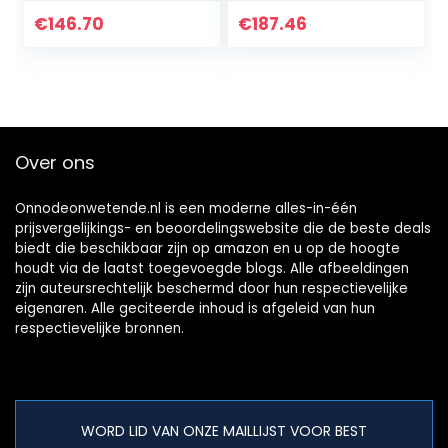
Stand
Paraplu Stand
Canes/Walking
Rack Houder voor
€
146.70
€
187.46
Sticks Organizer
Zwaarden Racket
voor Voordeur,
Houten Stok
Cafes Restaurant
Opslag Kantoor
Ingangen
Appartement
Paraplu’s
Decor, Goud
Rek/Houder, met
Over ons
Druppelbak (Maat:
41.5×52CM (L×H))
Onnodeonwetende.nl is een moderne alles-in-één
prijsvergelijkings- en beoordelingswebsite die de beste deals
biedt die beschikbaar zijn op amazon en u op de hoogte
houdt via de laatst toegevoegde blogs. Alle afbeeldingen
zijn auteursrechtelijk beschermd door hun respectievelijke
eigenaren. Alle geciteerde inhoud is afgeleid van hun
respectievelijke bronnen.
WORD LID VAN ONZE MAILLIJST VOOR BEST