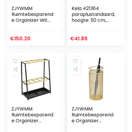
ZJYWMM
Kela 421364
Ruimtebesparend
paraplustandaard,
e Organizer Wit
hoogte: 50 cm,
PVC Vrijstaande
mat roestvrij staal,
Paraplu Rek,
grafiet, zwart
Paraplu Stand met
€
150.20
€
41.89
Afneembare
Druppelbak, Thuis
Koffie Kantoor
Restaurant Pub
Paraplu Emmer
ZJYWMM
ZJYWMM
Ruimtebesparend
Ruimtebesparend
e Organizer
e Organizer
IJzeren Paraplu
Metalen Ronde