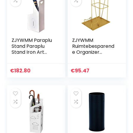
ZJYWMM Paraplu
ZJYWMM
Stand Paraplu
Ruimtebesparend
Stand Iron Art
e Organizer
Hotel Lobby,
Roestbestendige
Regenrek,
draagbare
Regenhoes,
riethouders,
€
182.80
€
95.47
Paraplu Set (Kleur:
entree veranda
Wit) (Kleur: Wit)
Foyer gang hal
metalen paraplu
Stand Rack, 44cm
hoge gouden
paraplu emmer