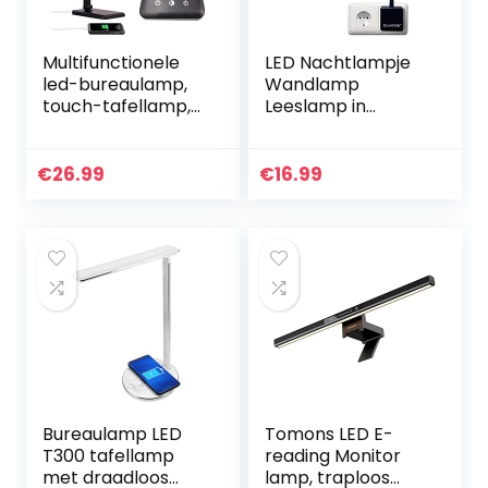
Multifunctionele
LED Nachtlampje
led-bureaulamp,
Wandlamp
touch-tafellamp,
Leeslamp in
dimbaar,
Stopcontact
opvouwbaar,
Slaapkamer Lamp
oogcaring
Dimbaar Zwart
€
26.99
€
16.99
kantoorlicht 5
met Touch
verlichtingsmodi &
Dimmer
5
Schakelaar 4W
helderheidsniveau
350Lm Neutraal
s, daglichtlamp
Wit 4000K 30%-
timer uitschakeling
70%- 100%
& USB-
Helderheid
oplaadpoort
Dimbaar 1 Pack
van Enuotek
Bureaulamp LED
Tomons LED E-
T300 tafellamp
reading Monitor
met draadloos
lamp, traploos