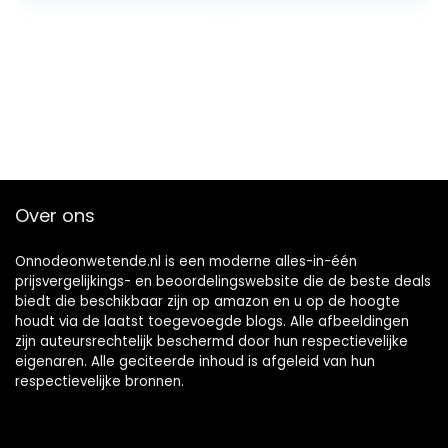
Opvouwbare
tot
lamp, 5
Verlichtingsmodi
€33.01
en 10
Helderheidsniveau
s, Automatische
Timer (Zwart)
Over ons
Onnodeonwetende.nl is een moderne alles-in-één
prijsvergelijkings- en beoordelingswebsite die de beste deals
biedt die beschikbaar zijn op amazon en u op de hoogte
houdt via de laatst toegevoegde blogs. Alle afbeeldingen
zijn auteursrechtelijk beschermd door hun respectievelijke
eigenaren. Alle geciteerde inhoud is afgeleid van hun
respectievelijke bronnen.