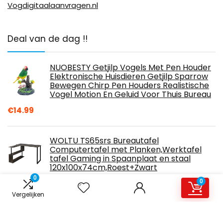
Vogdigitaalaanvragen.nl
Deal van de dag !!
NUOBESTY Getjilp Vogels Met Pen Houder
Elektronische Huisdieren Getjilp Sparrow
Bewegen Chirp Pen Houders Realistische
Vogel Motion En Geluid Voor Thuis Bureau
€
14.99
WOLTU TS65srs Bureautafel
Computertafel met Planken,Werktafel
tafel Gaming in Spaanplaat en staal
120x100x74cm,Roest+Zwart
0
0
€
95.99
Vergelijken
Camidy Led Loeplamp Met Klem 5X
Vergrootlicht Bureau Clip Op Houder 2